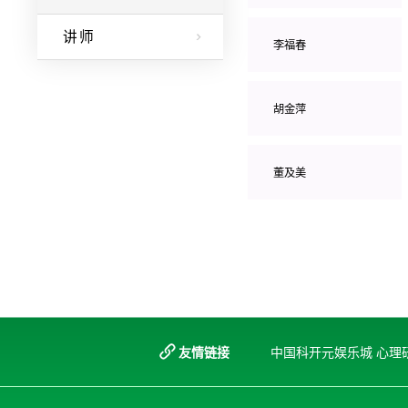
讲师
李福春
胡金萍
董及美
友情链接
中国科开元娱乐城 心理