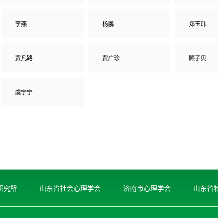
李燕
杨鹏
郑玉玮
贾凡路
贾广珍
顾子贝
虞宁宁
研究所
山东省社会心理学会
济南市心理学会
山东省