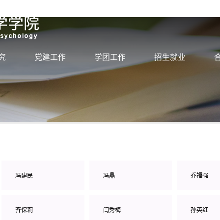
究
党建工作
学团工作
招生就业
冯建民
冯晶
乔福强
齐保莉
闫秀梅
孙英红