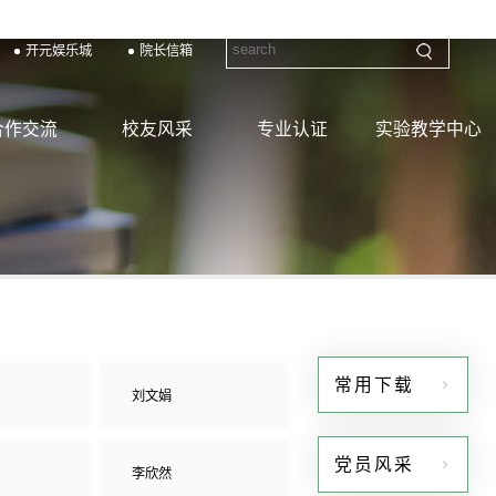
开元娱乐城
院长信箱
合作交流
校友风采
专业认证
实验教学中心
常用下载
刘文娟
党员风采
李欣然