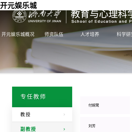
开元娱乐城
开元娱乐城概况
师资队伍
人才培养
科学研
专任教师
付婉鹭
教授
刘芳
副教授