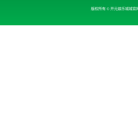
版权所有 © 开元娱乐城城官网