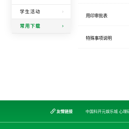
学生活动
用印审批表
常用下载
特殊事项说明
友情链接
中国科开元娱乐城 心理